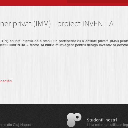
ner privat (IMM) - proiect INVENTIA
CN) anunță intenția de a stabili un parteneriat cu o entitate privată (IMM) pen
oiectul
INVENTIA – Motor AI hibrid multi-agent pentru design inventiv și dezvol
nanțării
Studentii nostri
Tehnice din Cluj-Napoca
Lista celor mai utilizate le