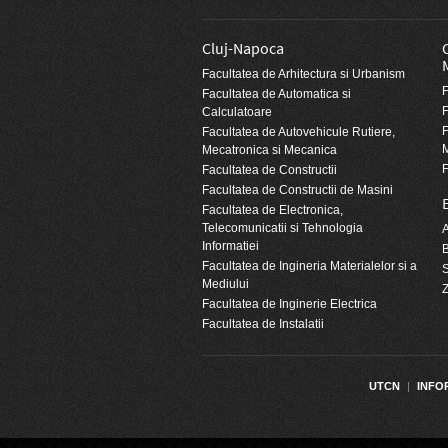
Cluj-Napoca
Facultatea de Arhitectura si Urbanism
F
Facultatea de Automatica si
F
Calculatoare
F
Facultatea de Autovehicule Rutiere,
Mecatronica si Mecanica
F
Facultatea de Constructii
Facultatea de Constructii de Masini
Facultatea de Electronica,
Telecomunicatii si Tehnologia
A
Informatiei
B
Facultatea de Ingineria Materialelor si a
Mediului
Facultatea de Inginerie Electrica
Facultatea de Instalatii
UTCN
|
INFO