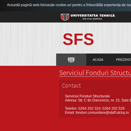
Această pagină web folosește cookie-uri pentru a îmbunătăți experiența de navi
SFS
ACASA
PREZENT
Serviciul Fonduri Struct
Contact
Serviciul Fonduri Structurale
Adresa: Str. C-tin Daicoviciu, nr. 15, Sal
Telefon: 0264 202 324; 0264 202 529
Email: fonduri.comunitare@staff.utcluj.ro