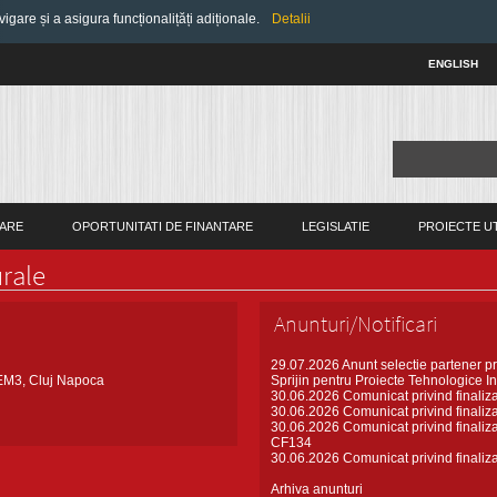
gare și a asigura funcționalițăți adiționale.
Detalii
ENGLISH
ARE
OPORTUNITATI DE FINANTARE
LEGISLATIE
PROIECTE U
urale
Anunturi/Notificari
29.07.2026
Anunt selectie partener p
a EM3, Cluj Napoca
Sprijin pentru Proiecte Tehnologice I
30.06.2026
Comunicat privind finali
30.06.2026
Comunicat privind finali
30.06.2026
Comunicat privind finaliz
CF134
30.06.2026
Comunicat privind finali
Arhiva anunturi