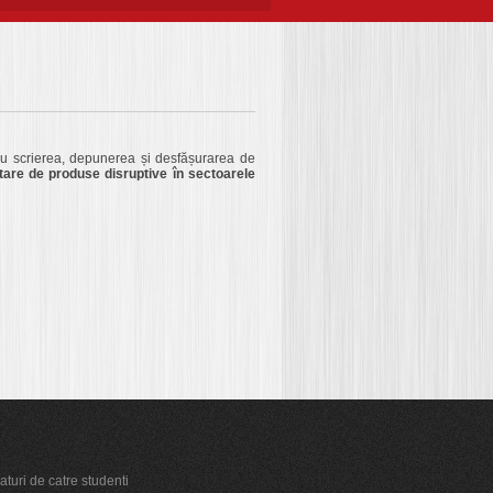
tru scrierea, depunerea și desfășurarea de
tare de produse disruptive în sectoarele
gaturi de catre studenti