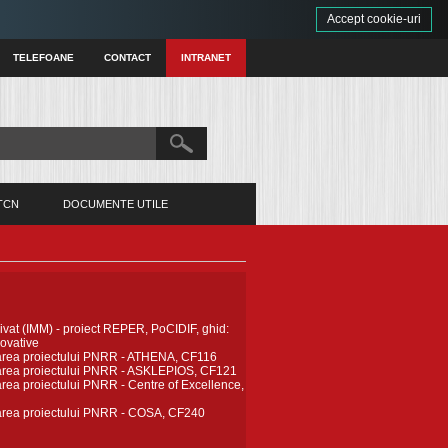
Accept cookie-uri
TELEFOANE
CONTACT
INTRANET
TCN
DOCUMENTE UTILE
rivat (IMM) - proiect REPER, PoCIDIF, ghid:
novative
zarea proiectului PNRR - ATHENA, CF116
zarea proiectului PNRR - ASKLEPIOS, CF121
area proiectului PNRR - Centre of Excellence,
zarea proiectului PNRR - COSA, CF240