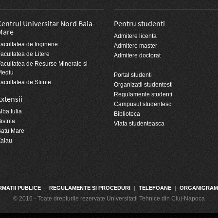
Centrul Universitar Nord Baia-
Pentru studenti
Mare
Admitere licenta
acultatea de Inginerie
Admitere master
acultatea de Litere
Admitere doctorat
acultatea de Resurse Minerale si
Mediu
Portal studenti
acultatea de Stiinte
Organizatii studentesti
Regulamente studenti
Extensii
Campusul studentesc
lba Iulia
Biblioteca
istrita
Viata studenteasca
Satu Mare
Zalau
RMATII PUBLICE
|
REGULAMENTE SI PROCEDURI
|
TELEFOANE
|
ORGANIGRA
© 2016 - Toate drepturile rezervate Universitatii Tehnice din Cluj-Napoca