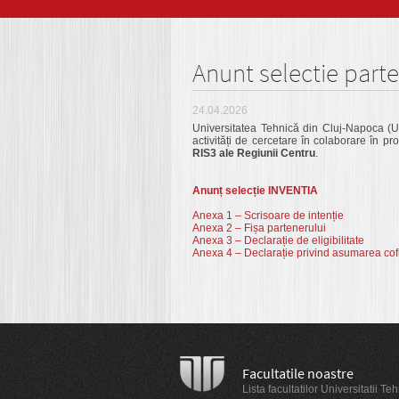
Anunt selectie parte
24.04.2026
Universitatea Tehnică din Cluj-Napoca (UT
activități de cercetare în colaborare în pr
RIS3 ale Regiunii Centru
.
Anunț selecție INVENTIA
Anexa 1 – Scrisoare de intenție
Anexa 2 – Fișa partenerului
Anexa 3 – Declarație de eligibilitate
Anexa 4 – Declarație privind asumarea cofi
Facultatile noastre
Lista facultatilor Universitatii 