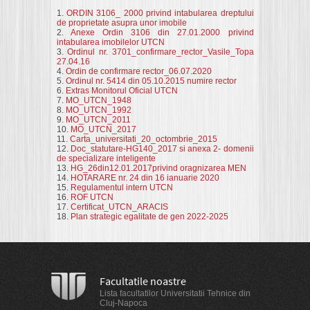
1.
ORDIN 3106_ 2000 privind intabularea dreptului
de proprietate asupra unor imobile
2.
Anexe Ordin 3106 din 27.01.2000 privind
intabularea imobilelor UTCN
3.
Ordinul nr. 3701_confirmare_rector_Vasile_Topa
27.04.16
4.
Ordin de confirmare rector_06.07.2020
5.
Ordinul nr. 5414 din 05.10.2015 numire rector
6.
Extras Monitorul Oficial UTCN
7.
MO_UTCN_1948
8.
MO_UTCN_1992
9.
MO_UTCN_2011
10.
MO_UTCN_2017
11.
Carta_universitati_20_octombrie_2015
12.
Doc_statutare-HG140_2017 si anexa 2- domenii
de specializare inteligente
13.
HG_26din12.01.2017privind oragnizarea MEN
14.
HOTARARE nr. 24 din 16 ianuarie 2020
15.
Regulamentul intern UTCN
16.
ROF UTCN
17.
Certificat_UTCN_ARACIS
18.
Plan strategic egalitate de gen 2022-2025
Facultatile noastre
Lista facultatilor Universitatii Tehnice din
Cluj-Napoca