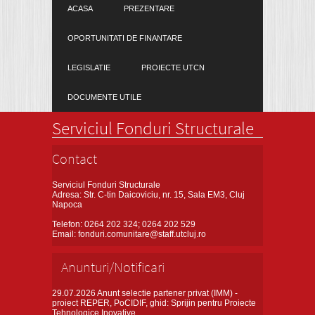
ACASA
PREZENTARE
OPORTUNITATI DE FINANTARE
LEGISLATIE
PROIECTE UTCN
DOCUMENTE UTILE
Serviciul Fonduri Structurale
Contact
Serviciul Fonduri Structurale
Adresa: Str. C-tin Daicoviciu, nr. 15, Sala EM3, Cluj
Napoca
Telefon: 0264 202 324; 0264 202 529
Email: fonduri.comunitare@staff.utcluj.ro
Anunturi/Notificari
29.07.2026
Anunt selectie partener privat (IMM) -
proiect REPER, PoCIDIF, ghid: Sprijin pentru Proiecte
Tehnologice Inovative