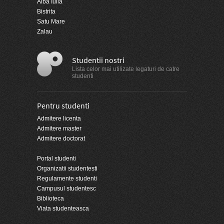
Alba Iulia
Bistrita
Satu Mare
Zalau
Studentii nostri
Lista celor mai utilizate legaturi de catre
studenti
Pentru studenti
Admitere licenta
Admitere master
Admitere doctorat
Portal studenti
Organizatii studentesti
Regulamente studenti
Campusul studentesc
Biblioteca
Viata studenteasca